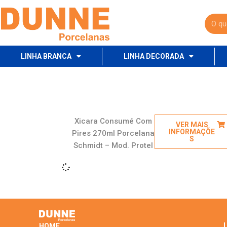
LINHA BRANCA
LINHA DECORADA
Xicara Consumé Com
VER MAIS
INFORMAÇÕE
Pires 270ml Porcelana
S
Schmidt – Mod. Protel
L
HOME