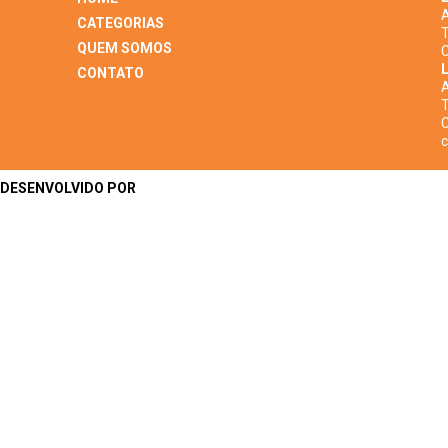
A
CATEGORIAS
T
QUEM SOMOS
C
L
CONTATO
A
T
C
DESENVOLVIDO POR