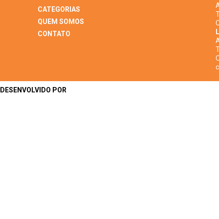
A
CATEGORIAS
T
QUEM SOMOS
C
L
CONTATO
A
T
C
DESENVOLVIDO POR